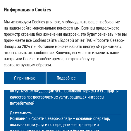
Годовой отчет
Информация о Cookies
за 2024 год
Мы используем Cookies для того, чтобы сделать ваше пребывание
на нашем сайте максимально комфортным. Если вы продолжаете
О КОМПАНИИ
просмотр страниц без изменения настроек, это будет означать, что вы
-
0
+
Мой отчёт
принимаете все Cookies сайта «Годовой отчет ПАО «Россети Северо-
Версия для печати
GRI 2‑1, GRI 2‑6
Искать
Запад» за 2024 г.». Вы также можете нажать кнопку «Я принимаю»,
Скачать страницу в PDF
чтобы скрыть это сообщение. Конечно, вы можете изменить ваши
Центр загрузки
настройки Cookies в любое время, настроив браузер
Естественная монополия
История просмотра
соответствующим образом.
«Россети Северо‑Запад» являются естественной монополией,
Карта сайта
в отношении которой осуществляются государственное
Поделиться
Я принимаю
Подробнее
регулирование и контроль. Федеральная антимонопольная
Обратная связь
служба и региональные энергетические комиссии раздельно
по субъектам Федерации устанавливают тарифы и стандарты
качества предоставляемых услуг, защищая интересы
потребителей
Деятельность
Компания «Россети Северо‑Запад» – основной оператор,
оказывающий услуги по передаче электроэнергии
и присоединению к электросетям в Архангельской,