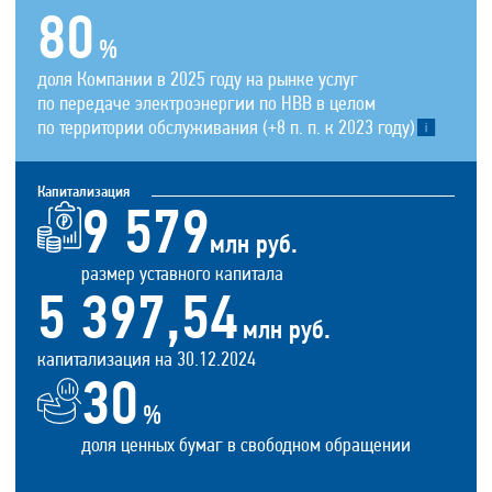
80
%
доля Компании в 2025 году на рынке услуг
по передаче электроэнергии по НВВ в целом
по территории обслуживания
(+8 п. п. к 2023 году)
Капитализация
9 579
млн руб.
размер уставного капитала
5 397,54
млн руб.
капитализация на 30.12.2024
30
%
доля ценных бумаг в свободном обращении