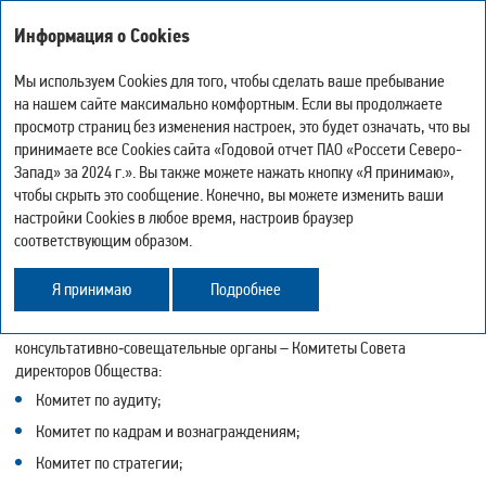
Годовой отчет
Информация о Cookies
за 2024 год
Мы используем Cookies для того, чтобы сделать ваше пребывание
на нашем сайте максимально комфортным. Если вы продолжаете
КОМИТЕТЫ СОВЕТА ДИРЕКТОРОВ
просмотр страниц без изменения настроек, это будет означать, что вы
-
0
+
ОБЩЕСТВА
Мой отчёт
принимаете все Cookies сайта «Годовой отчет ПАО «Россети Северо-
Версия для печати
Искать
Запад» за 2024 г.». Вы также можете нажать кнопку «Я принимаю»,
Скачать страницу в PDF
чтобы скрыть это сообщение. Конечно, вы можете изменить ваши
Центр загрузки
Подробнее о разделе «Комитеты Совета директоров
настройки Cookies в любое время, настроив браузер
История просмотра
Общества» в
PDF-версии
соответствующим образом.
Карта сайта
Поделиться
Я принимаю
Подробнее
Обратная связь
Для предварительного рассмотрения наиболее важных вопросов
деятельности Советом директоров Общества созданы
консультативно‑совещательные органы – Комитеты Совета
директоров Общества:
Комитет по аудиту;
Комитет по кадрам и вознаграждениям;
Комитет по стратегии;