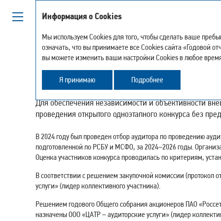
Информация о Cookies
Мы используем Cookies для того, чтобы сделать ваше преб
означать, что вы принимаете все Cookies сайта «Годовой о
вы можете изменить ваши настройки Cookies в любое время
ВНЕШНИЙ АУДИТ
Я принимаю
Подробнее
Для обеспечения независимости и объективности вне
проведения открытого одноэтапного конкурса без пре
В 2024 году был проведен отбор аудитора по проведению ауди
подготовленной по РСБУ и МСФО, за 2024–2026 годы. Организа
Оценка участников конкурса проводилась по критериям, уста
В соответствии с решением закупочной комиссии (протокол о
услуги» (лидер коллективного участника).
Решением годового Общего собрания акционеров ПАО «Россети
назначены ООО «ЦАТР – аудиторские услуги» (лидер коллектив