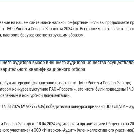
Годовой отчет за 2024 год
ывание на нашем сайте максимально комфортным. Если вы продолжаете про
тчет ПАО «Россети Северо-Запад» за 2024 г.». Вы также можете нажать кно
, настроив браузер соответствующим образом.
шнего аудитора выбор внешнего аудитора Общества осуществлял
дварительного квалификационного отбора.
та бухгалтерской (финансовой) отчетности ПАО «Россети Северо‑Запад»,
тором конкурса выступило ПАО «Россети», его итоги были подведены 14.0
новленным в конкурсной документации.
т 14.03.2024 № 4/2977634) победителем конкурса признано ООО «ЦАТР – а
 Северо‑Запад» от 18.06.2024 аудиторской организацией Общества на 20
ного участника) и ООО «Интерком‑Аудит» (член коллективного участника)