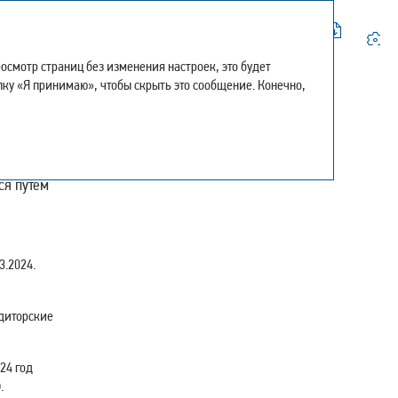
Искать
смотр страниц без изменения настроек, это будет
-
0
+
Мой отчёт
пку «Я принимаю», чтобы скрыть это сообщение. Конечно,
Версия для печати
Скачать страницу в PDF
Центр загрузки
История просмотра
Карта сайта
ся путем
Поделиться
Обратная связь
3.2024.
удиторские
24 год
.