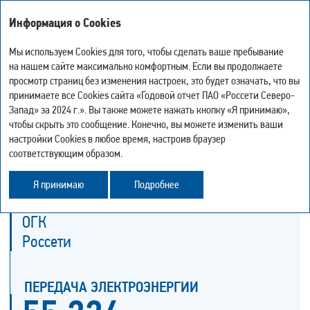
Годовой отчет
Информация о Cookies
за 2024 год
Мы используем Cookies для того, чтобы сделать ваше пребывание
на нашем сайте максимально комфортным. Если вы продолжаете
ПОЛОЖЕНИЕ КОМПАНИИ
просмотр страниц без изменения настроек, это будет означать, что вы
-
0
+
НА ЭЛЕКТРОЭНЕРГЕТИЧЕСКОМ РЫНКЕ
Мой отчёт
принимаете все Cookies сайта «Годовой отчет ПАО «Россети Северо-
Версия для печати
Искать
Запад» за 2024 г.». Вы также можете нажать кнопку «Я принимаю»,
Скачать страницу в PDF
чтобы скрыть это сообщение. Конечно, вы можете изменить ваши
GRI 2‑6
Центр загрузки
настройки Cookies в любое время, настроив браузер
История просмотра
соответствующим образом.
Карта сайта
ПОСТАВЩИКИ
Поделиться
Оптовый рынок
Я принимаю
Подробнее
Обратная связь
ТГК
ОГК
Россети
ПЕРЕДАЧА ЭЛЕКТРОЭНЕРГИИ