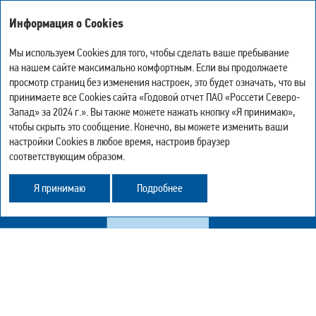
Годовой отчет
Информация о Cookies
за 2024 год
Мы используем Cookies для того, чтобы сделать ваше пребывание
на нашем сайте максимально комфортным. Если вы продолжаете
ВЗАИМОДЕЙСТВИЕ С АКЦИОНЕРАМИ
просмотр страниц без изменения настроек, это будет означать, что вы
-
0
+
И ИНВЕСТОРАМИ
Мой отчёт
принимаете все Cookies сайта «Годовой отчет ПАО «Россети Северо-
Версия для печати
Искать
Запад» за 2024 г.». Вы также можете нажать кнопку «Я принимаю»,
Скачать страницу в PDF
чтобы скрыть это сообщение. Конечно, вы можете изменить ваши
Подробнее о разделе «Взаимодействие с акционерами
Центр загрузки
настройки Cookies в любое время, настроив браузер
и инвесторами» в
PDF-версии
.
История просмотра
соответствующим образом.
Карта сайта
Поделиться
Я принимаю
Подробнее
Обратная связь