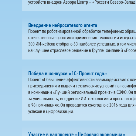
устройств внедрен Аврора Центр – «Россети Северо‑Запад
Внедрение нейросетевого агента
Проект по роботизированной обработке телефонных обра
отечественные практики применения технологий искусстве
300 ИИ‑кейсов отобрано 63 наиболее успешных, в том чис
как лучшее отраслевое решение в Группе компаний «Россе
Победа в конкурсе «1С: Проект года»
Проект «Повышение эффективности взаимодействия с клие
присоединения и выдачи технических условий на геоинф
в номинации «Лучший региональный проект» в СЗФО. Он п
за уникальность, внедрение ИИ‑технологий и кросс‑платф
в 98 номинациях. Он проводится ежегодно с 2016 года дл
успехов в цифровизации.
Участие в нацпроекте «Цифровая экономика»