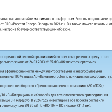
Годовой отчет за 2024 год
ывание на нашем сайте максимально комфортным. Если вы продолжаете про
тчет ПАО «Россети Северо-Запад» за 2024 г.». Вы также можете нажать кно
, настроив браузер соответствующим образом.
Я ГОДА
риториальной сетевой организацией во всех семи регионах присутствия
ерального закона от 26.03.2003 № 35‑ФЗ «Об электроэнергетике».
ения аффилированности между электросетевыми и энергосбытовыми
лизованы 100 % акций АО «Псковэнергосбыт», принадлежавших Обществу.
акционерное общество «Прионежская сетевая компания» (АО «ПСК»).
/10 кВ «Гагарацкая» и «Хановей» для технологического присоединения
выше 3,4 млрд руб. В 2024 году инвестиции в оба проекта составили
 реконструкция ВЛ 20 кВ ПС «КС‑10» – ПС «Кедва» (31,1 км).