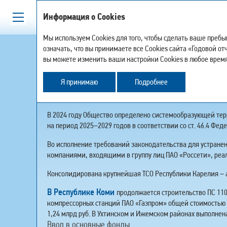
Информация о Cookies
Мы используем Cookies для того, чтобы сделать ваше преб
означать, что вы принимаете все Cookies сайта «Годовой о
вы можете изменить ваши настройки Cookies в любое время
ВАЖНЕЙШИЕ СОБЫТИ
Я принимаю
Подробнее
В 2024 году Общество определено системообразующей тер
на период 2025–2029 годов в соответствии со ст. 46.4 Фед
Во исполнение требований законодательства для устран
компаниями, входящими в группу лиц ПАО «Россети», реа
Консолидирована крупнейшая ТСО Республики Карелия – 
В Республике Коми
продолжается строительство ПС 110
компрессорных станций ПАО «Газпром» общей стоимостью с
1,24 млрд руб. В Ухтинском и Ижемском районах выполнена
Ввод в основные фонды