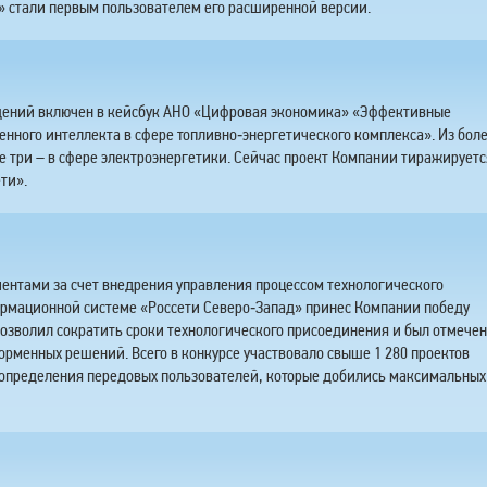
» стали первым пользователем его расширенной версии.
щений включен в кейсбук АНО «Цифровая экономика» «Эффективные
нного интеллекта в сфере топливно‑энергетического комплекса». Из бол
ле три – в сфере электроэнергетики. Сейчас проект Компании тиражируетс
ти».
нтами за счет внедрения управления процессом технологического
ормационной системе «Россети Северо‑Запад» принес Компании победу
озволил сократить сроки технологического присоединения и был отмечен
орменных решений. Всего в конкурсе участвовало свыше 1 280 проектов
я определения передовых пользователей, которые добились максимальных