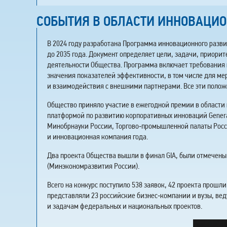
СОБЫТИЯ В ОБЛАСТИ ИННОВАЦИО
В 2024 году разработана Программа инновационного разви
до 2035 года. Документ определяет цели, задачи, приори
деятельности Общества. Программа включает требования
значения показателей эффективности, в том числе для м
и взаимодействия с внешними партнерами. Все эти полож
Общество приняло участие в ежегодной премии в области 
платформой по развитию корпоративных инноваций Gener
Минобрнауки России, Торгово‑промышленной палаты Росс
и инновационная компания года.
Два проекта Общества вышли в финал GIA, были отмечен
(Минэкономразвития России).
Всего на конкурс поступило 538 заявок, 42 проекта прошл
представляли 23 российские бизнес‑компании и вузы, ве
и задачам федеральных и национальных проектов.