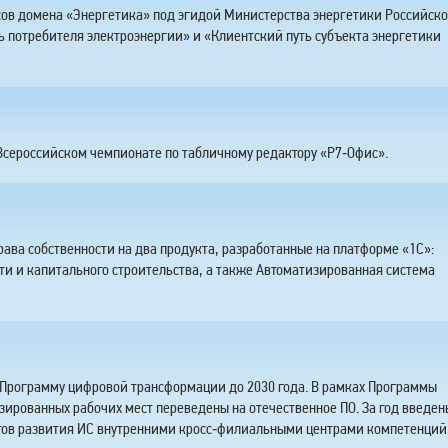
сов домена «Энергетика» под эгидой Министерства энергетики Российск
 потребителя электроэнергии» и «Клиентский путь субъекта энергетики
 Всероссийском чемпионате по табличному редактору «Р7‑Офис».
ава собственности на два продукта, разработанные на платформе «1С»:
и и капитального строительства, а также Автоматизированная система
 Программу цифровой трансформации до 2030 года. В рамках Программы
зированных рабочих мест переведены на отечественное ПО. За год введен
ктов развития ИС внутренними кросс‑филиальными центрами компетенций