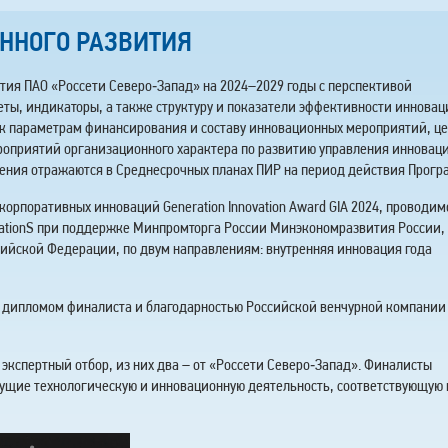
ННОГО РАЗВИТИЯ
тия ПАО «Россети Северо‑Запад» на 2024–2029 годы с перспективой
теты, индикаторы, а также структуру и показатели эффективности иннова
 к параметрам финансирования и составу инновационных мероприятий, ц
ероприятий организационного характера по развитию управления инновац
ения отражаются в Среднесрочных планах ПИР на период действия Прогр
корпоративных инноваций Generation Innovation Award GIA 2024, проводи
ationS при поддержке Минпромторга России Минэкономразвития России,
ийской Федерации, по двум направлениям: внутренняя инновация года
ы дипломом финалиста и благодарностью Российской венчурной компании
и экспертный отбор, из них два – от «Россети Северо‑Запад». Финалисты
дущие технологическую и инновационную деятельность, соответствующую