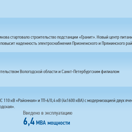
кова стартовало строительство подстанции «Гранит». Новый центр питан
 повысит надежность электроснабжения Прионежского и Пряжинского рай
ительством Вологодской области и Санкт‑Петербургским филиалом
ПС 110 кВ «Районная» и ТП‑6/0,4 кВ (4х1600 кВА) с модернизацией двух яче
одская».
Введено в эксплуатацию
6,4
МВА мощности