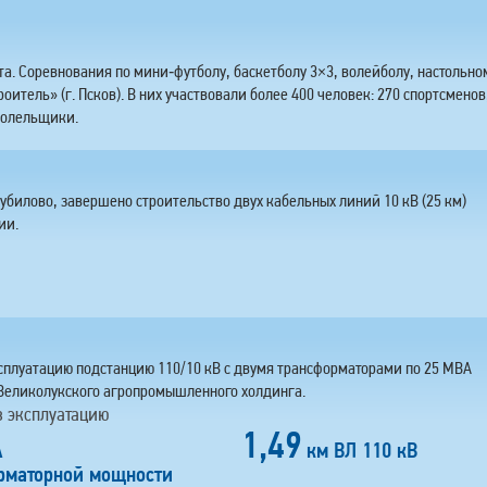
та. Соревнования по мини‑футболу, баскетболу 3×3, волейболу, настольно
итель» (г. Псков). В них участвовали более 400 человек: 270 спортсменов
болельщики.
Рубилово, завершено строительство двух кабельных линий 10 кВ (25 км)
ии.
ксплуатацию подстанцию 110/10 кВ с двумя трансформаторами по 25 МВА
Великолукского агропромышленного холдинга.
в эксплуатацию
1,49
А
км ВЛ 110 кВ
рматорной мощности