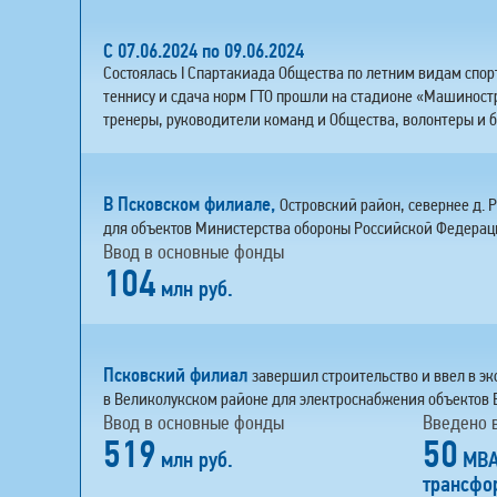
С 07.06.2024 по 09.06.2024
Состоялась I Спартакиада Общества по летним видам спор
теннису и сдача норм ГТО прошли на стадионе «Машиностро
тренеры, руководители команд и Общества, волонтеры и 
В Псковском филиале,
Островский район, севернее д. 
для объектов Министерства обороны Российской Федерац
Ввод в основные фонды
104
млн руб.
Псковский филиал
завершил строительство и ввел в э
в Великолукском районе для электроснабжения объектов 
Ввод в основные фонды
Введено 
519
50
млн руб.
МВ
трансфо