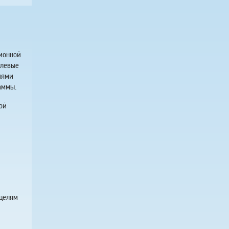
ционной
елевые
иями
аммы.
мой
 целям