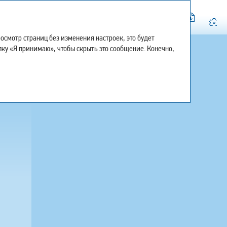
Искать
смотр страниц без изменения настроек, это будет
-
0
+
Мой отчёт
пку «Я принимаю», чтобы скрыть это сообщение. Конечно,
Версия для печати
Скачать страницу в PDF
Центр загрузки
История просмотра
Карта сайта
Поделиться
Обратная связь