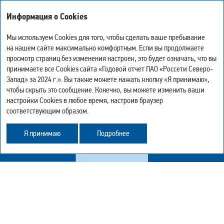
Годовой отчет
Информация о Cookies
за 2024 год
Мы используем Cookies для того, чтобы сделать ваше пребывание
на нашем сайте максимально комфортным. Если вы продолжаете
ОБРАЩЕНИЕ ИНСАЙДЕРСКОЙ
просмотр страниц без изменения настроек, это будет означать, что вы
-
0
+
ИНФОРМАЦИИ
Мой отчёт
принимаете все Cookies сайта «Годовой отчет ПАО «Россети Северо-
Версия для печати
Искать
Запад» за 2024 г.». Вы также можете нажать кнопку «Я принимаю»,
Скачать страницу в PDF
чтобы скрыть это сообщение. Конечно, вы можете изменить ваши
Подробнее о разделе «Обращение инсайдерской информации»
Центр загрузки
настройки Cookies в любое время, настроив браузер
в
PDF-версии
.
История просмотра
соответствующим образом.
Карта сайта
Поделиться
Я принимаю
Подробнее
Обратная связь