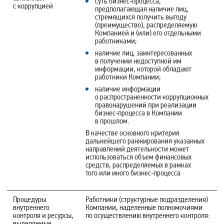
суть бизнес‑процесса,
с коррупцией
предполагающая наличие лиц,
стремящихся получить выгоду
(преимущество), распределяемую
Компанией и (или) его отдельными
работниками;
наличие лиц, заинтересованных
в получении недоступной им
информации, которой обладают
работники Компании;
наличие информации
о распространенности коррупционных
правонарушений при реализации
бизнес‑процесса в Компании
в прошлом.
В качестве основного критерия
дальнейшего ранжирования указанных
направлений деятельности может
использоваться объем финансовых
средств, распределяемых в рамках
того или иного бизнес‑процесса
Процедуры
Работники (структурные подразделения)
внутреннего
Компании, наделенные полномочиями
контроля и ресурсы,
по осуществлению внутреннего контроля:
выделяемые