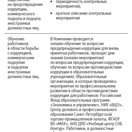
периодичность контрольных
на предотвращение
мероприятий;
коррупции,
краткое описание контрольных
коммерческого
мероприятий
подкупа и подкупа
иностранных
должностных лиц
Обучение
В Компании проводится
работников
онлайн‑обучение по вопросам
в области борьбы
предупреждения коррупции для вновь
с коррупцией,
принятых работников, проходят дни
коммерческим
знаний (онлайн‑мероприятия)
подкупом
по вопросам предупреждения коррупции,
и подкупом
обучение по вопросам противодействия
иностранных
коррупции в образовательных
должностных лиц
учреждениях. Образовательные
организации, в которых проводились
мероприятия по профессиональному
развитию в области противодействия
коррупции для работников: Российский
Фонд образовательных программ
«Экономика и управление», НИУ «ВШЭ»,
Центр делового и профессионального
образования Санкт‑Петербургской
торгово‑промышленной палаты, ФГАОУ
ВО «МАУ», АНО ДПО «Учебный центр СКБ
Контур». Работники, в должностные