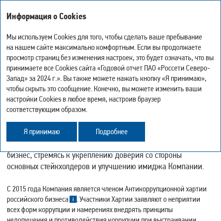
Годовой отчет
Информация о Cookies
за 2024 год
Мы используем Cookies для того, чтобы сделать ваше пребывание
на нашем сайте максимально комфортным. Если вы продолжаете
АНТИКОРРУПЦИОННАЯ ПОЛИТИКА
просмотр страниц без изменения настроек, это будет означать, что вы
-
0
+
Мой отчёт
принимаете все Cookies сайта «Годовой отчет ПАО «Россети Северо-
Версия для печати
Искать
Запад» за 2024 г.». Вы также можете нажать кнопку «Я принимаю»,
Скачать страницу в PDF
Подробнее о разделе «Антикоррупционная политика» в
PDF-
чтобы скрыть это сообщение. Конечно, вы можете изменить ваши
Центр загрузки
версии
настройки Cookies в любое время, настроив браузер
История просмотра
соответствующим образом.
Карта сайта
GRI 2‑23, GRI 2‑24, GRI 205‑2
Поделиться
Я принимаю
Подробнее
Обратная связь
«Россети Северо‑Запад» ведет честный и прозрачный
бизнес, стремясь к укреплению доверия со стороны
основных стейкхолдеров и улучшению имиджа Компании.
С 2015 года Компания является членом Антикоррупционной хартии
российского бизнеса
. Участники Хартии заявляют о неприятии
всех форм коррупции и намерениях внедрять принципы
недопущения и противодействия коррупции при выстраивании