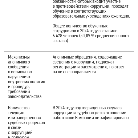
обязанности которых входит участие
в противодействии коррупции, проходят
обучение в соответствующих
образовательных учреждениях ежегодно.
Общее количество обученных
сотрудников в 2024 году составило
6 478 человек (50,09 % среднесписочного
состава)
Механизмы
Анонимные обращения, содержащие
анонимного
сведения о коррупции, подлежат
сообщения
регистрации и рассмотрению, но ответ
о возможных
на них не направляется
нарушениях
внутренних политик
и процедур,
требований
законодательства
Количество
В 2024 году подтвержденных случаев
текущих
коррупции и судебных дел в отношении
или завершенных
работников Компании не зафиксировано
судебных процессов
в связи
с коррупцией
и подкупом